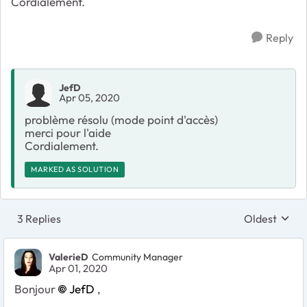
Cordialement.
Reply
JefD
Apr 05, 2020
problème résolu (mode point d'accès)
merci pour l'aide
Cordialement.
MARKED AS SOLUTION
3 Replies
Oldest
Replies sort
ValerieD
Community Manager
Apr 01, 2020
Bonjour
JefD
,