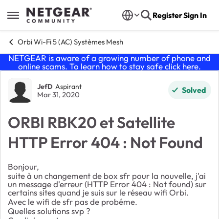
Skip to content
Register
Sign In
Open Side Menu
Orbi Wi-Fi 5 (AC) Systèmes Mesh
NETGEAR is aware of a growing number of phone and
online scams. To learn how to stay safe click
here
.
Forum Discussion
JefD
Aspirant
Solved
Mar 31, 2020
ORBI RBK20 et Satellite
HTTP Error 404 : Not Found
Bonjour,
suite à un changement de box sfr pour la nouvelle, j'ai
un message d'erreur (HTTP Error 404 : Not found) sur
certains sites quand je suis sur le réseau wifi Orbi.
Avec le wifi de sfr pas de probéme.
Quelles solutions svp ?