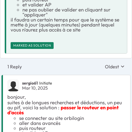
et valider AP
ne pas oublier de valider en cliquant sur
"appliquer"
il faudra un certain temps pour que le système se
mette à jour (quelques minutes) pendant lequel
vous n'aurez plus accès à ce site
MARKED AS SOLUTION
1 Reply
Oldest
Replies sort
sergio61
Initiate
Mar 10, 2025
bonjour,
suites à de longues recherches et déductions, un peu
au pif, voici la solution :
passer le routeur en point
d'accès
se connecter au site orbilogin
aller dans avancés
puis routeur