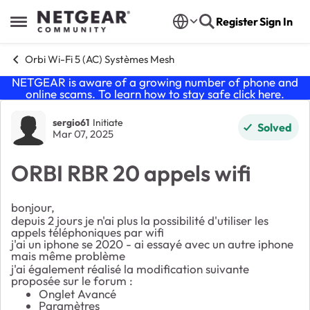
Skip to content
Register
Sign In
Open Side Menu
Orbi Wi-Fi 5 (AC) Systèmes Mesh
NETGEAR is aware of a growing number of phone and
online scams. To learn how to stay safe click
here
.
Forum Discussion
sergio61
Initiate
Solved
Mar 07, 2025
ORBI RBR 20 appels wifi
bonjour,
depuis 2 jours je n'ai plus la possibilité d'utiliser les
appels téléphoniques par wifi
j'ai un iphone se 2020 - ai essayé avec un autre iphone
mais même problème
j'ai également réalisé la modification suivante
proposée sur le forum :
Onglet Avancé
Paramètres