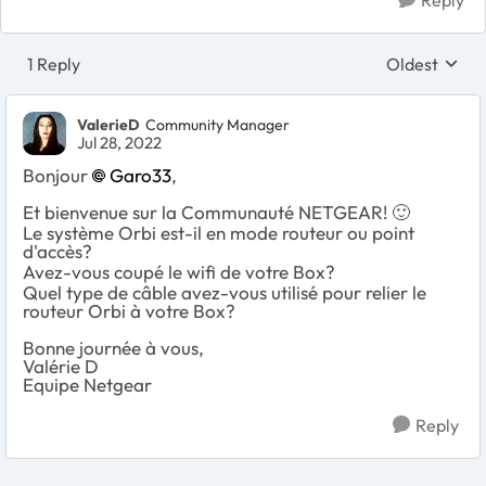
1 Reply
Oldest
Replies sort
ValerieD
Community Manager
Jul 28, 2022
Bonjour
Garo33
,
Et bienvenue sur la Communauté NETGEAR!
🙂
Le système Orbi est-il en mode routeur ou point
d'accès?
Avez-vous coupé le wifi de votre Box?
Quel type de câble avez-vous utilisé pour relier le
routeur Orbi à votre Box?
Bonne journée à vous,
Valérie D
Equipe Netgear
Reply