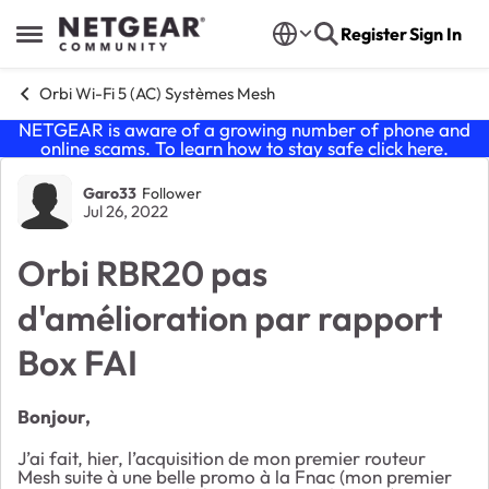
Skip to content
Register
Sign In
Open Side Menu
Orbi Wi-Fi 5 (AC) Systèmes Mesh
NETGEAR is aware of a growing number of phone and
online scams. To learn how to stay safe click
here
.
Forum Discussion
Garo33
Follower
Jul 26, 2022
Orbi RBR20 pas
d'amélioration par rapport
Box FAI
Bonjour,
J’ai fait, hier, l’acquisition de mon premier routeur
Mesh suite à une belle promo à la Fnac (mon premier