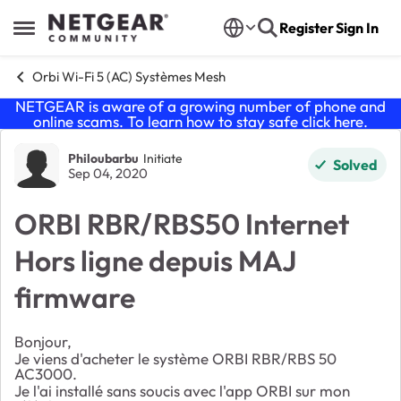
Skip to content
Register
Sign In
Open Side Menu
Orbi Wi-Fi 5 (AC) Systèmes Mesh
NETGEAR is aware of a growing number of phone and
online scams. To learn how to stay safe click
here
.
Forum Discussion
Philoubarbu
Initiate
Solved
Sep 04, 2020
ORBI RBR/RBS50 Internet
Hors ligne depuis MAJ
firmware
Bonjour,
Je viens d'acheter le système ORBI RBR/RBS 50
AC3000.
Je l'ai installé sans soucis avec l'app ORBI sur mon