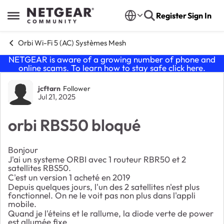
Skip to content
Register
Sign In
Open Side Menu
Orbi Wi-Fi 5 (AC) Systèmes Mesh
NETGEAR is aware of a growing number of phone and
online scams. To learn how to stay safe click
here
.
Forum Discussion
jcftarn
Follower
Jul 21, 2025
orbi RBS50 bloqué
Bonjour
J'ai un systeme ORBI avec 1 routeur RBR50 et 2
satellites RBS50.
C'est un version 1 acheté en 2019
Depuis quelques jours, l'un des 2 satellites n'est plus
fonctionnel. On ne le voit pas non plus dans l'appli
mobile.
Quand je l'éteins et le rallume, la diode verte de power
est allumée fixe.