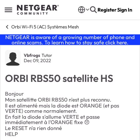
Skip to content
Register
Sign In
Open Side Menu
Orbi Wi-Fi 5 (AC) Systèmes Mesh
NETGEAR is aware of a growing number of phone and
online scams. To learn how to stay safe click
here
.
Forum Discussion
Vbfrogs
Tutor
Dec 09, 2022
ORBI RBS50 satellite HS
Bonjour
Mon satellitte ORBI RBS50 n'est plus reconnu.
Il est alimenté mais la diode est ORANGE (et pas
VERTE) comme normalement.
En fait la diode s'allume VERTE et passe
immédiatement à l'ORANGE fixe
😞
Le RESET n'a rien donné
HELP