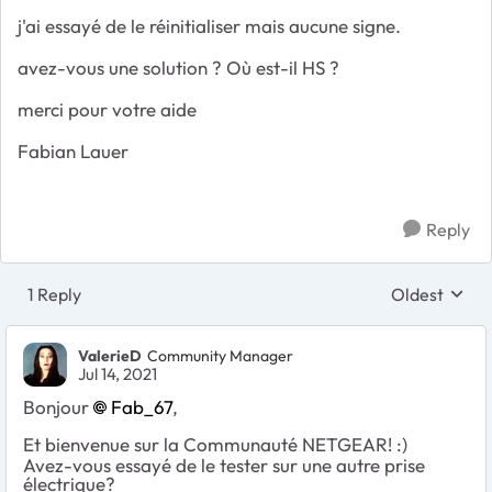
j'ai essayé de le réinitialiser mais aucune signe.
avez-vous une solution ? Où est-il HS ?
merci pour votre aide
Fabian Lauer
Reply
1 Reply
Oldest
Replies sort
ValerieD
Community Manager
Jul 14, 2021
Bonjour
Fab_67
,
Et bienvenue sur la Communauté NETGEAR! :)
Avez-vous essayé de le tester sur une autre prise
électrique?