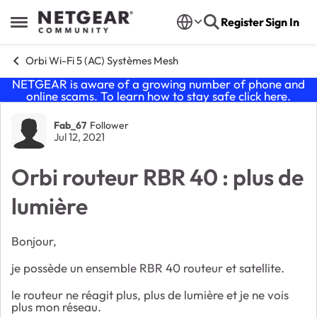
Skip to content
Register
Sign In
Open Side Menu
Orbi Wi-Fi 5 (AC) Systèmes Mesh
NETGEAR is aware of a growing number of phone and
online scams. To learn how to stay safe click
here
.
Forum Discussion
Fab_67
Follower
Jul 12, 2021
Orbi routeur RBR 40 : plus de
lumière
Bonjour,
je possède un ensemble RBR 40 routeur et satellite.
le routeur ne réagit plus, plus de lumière et je ne vois
plus mon réseau.