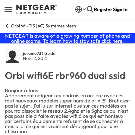
Skip to content
Register
Sign In
Open Side Menu
Orbi Wi-Fi 5 (AC) Systèmes Mesh
NETGEAR is aware of a growing number of phone and
online scams. To learn how to stay safe click
here
.
Forum Discussion
jerome731
Guide
Nov 12, 2021
Orbi wifi6E rbr960 dual ssid
Bonjour à tous
Apparement netgear reviendrais en arrière avec ces
tout nouveaux modèles super hors de prix !!!!! Bref c’est
pas le sujet , j’ai lu sur internet que sur ces modèles on
pourra dissocier le réseau 2.4ghz et le 5ghz ce qui n’est
pas possible à faire avec les wifi 6 ce qui est honteux
car certains équipements refusent de se connecter à
mes orbi ce qui est vraiment dérangeant pour une
utilisation .