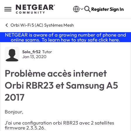
Skip to content
Register
Sign In
Open Side Menu
Orbi Wi-Fi 5 (AC) Systèmes Mesh
NETGEAR is aware of a growing number of phone and
online scams. To learn how to stay safe click
here
.
Forum Discussion
Solo_fr52
Tutor
Jan 13, 2020
Problème accès internet
Orbi RBR23 et Samsung A5
2017
Bonjour,
J'ai une configuration orbi RBR23 avec 2 satellites
firmware 2.3.5.26.