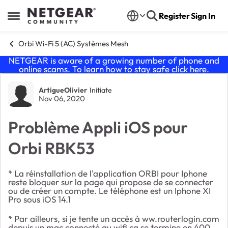
Skip to content
Register
Sign In
Open Side Menu
Orbi Wi-Fi 5 (AC) Systèmes Mesh
NETGEAR is aware of a growing number of phone and
online scams. To learn how to stay safe click
here
.
Forum Discussion
ArtigueOlivier
Initiate
Nov 06, 2020
Problème Appli iOS pour
Orbi RBK53
* La réinstallation de l'application ORBI pour Iphone
reste bloquer sur la page qui propose de se connecter
ou de créer un compte. Le téléphone est un Iphone XI
Pro sous iOS 14.1
* Par ailleurs, si je tente un accès à ww.routerlogin.com
depuis un mac connecté au wifi ça se termine en 400