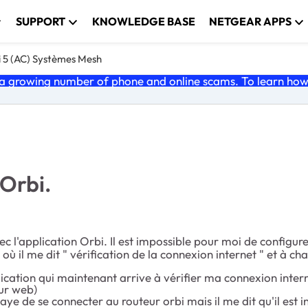
SUPPORT
KNOWLEDGE BASE
NETGEAR APPS
i 5 (AC) Systèmes Mesh
 growing number of phone and online scams. To learn how t
 Orbi.
c l'application Orbi. Il est impossible pour moi de configur
ù il me dit " vérification de la connexion internet " et à cha
pplication qui maintenant arrive à vérifier ma connexion inte
eur web)
essaye de se connecter au routeur orbi mais il me dit qu'il est