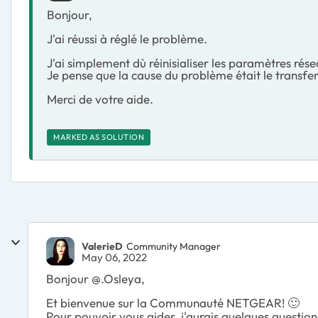
Bonjour,
J'ai réussi à réglé le problème.
J'ai simplement dù réinisialiser les paramètres ré
Je pense que la cause du problème était le transf
Merci de votre aide.
MARKED AS SOLUTION
ValerieD
Community Manager
May 06, 2022
Bonjour @.Osleya,
Et bienvenue sur la Communauté NETGEAR!
🙂
Pour pouvoir vous aider, j'aurais quelques question