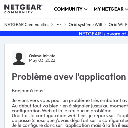
Skip to content
COMMUNITY
MY NETGEAR
NETGEAR Communities
Orbi système Wifi
Orbi Wi-F
NETGEAR is aware of a
Forum Discussion
Osleya
Initiate
May 03, 2022
Problème avev l'application
Bonjour à tous !
Je viens vers vous pour un problème très embétant ave
Au début tout va bien rien à signaler jusqu'au moment o
configuration Web et là je n'ai aucun problème.
Une fois la confuguration web finis, je repars sur l'a
de passe (chose que j'avais déjà fait sur le configurat
Je le configure donc sur l'application mais à la fin il 