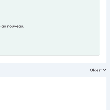
e au nouveau.
Oldest
Replies sor