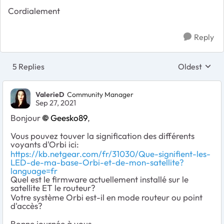
Cordialement
Reply
5 Replies
Oldest
Replies sort
ValerieD
Community Manager
Sep 27, 2021
Bonjour
Geesko89
,
Vous pouvez touver la signification des différents
voyants d'Orbi ici:
https://kb.netgear.com/fr/31030/Que-signifient-les-
LED-de-ma-base-Orbi-et-de-mon-satellite?
language=fr
Quel est le firmware actuellement installé sur le
satellite ET le routeur?
Votre système Orbi est-il en mode routeur ou point
d'accès?
Bonne journée à vous,