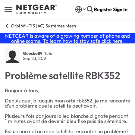
Skip to content
Register
Sign In
Open Side Menu
Orbi Wi-Fi 5 (AC) Systèmes Mesh
NETGEAR is aware of a growing number of phone and
online scams. To learn how to stay safe click
here
.
Forum Discussion
Geesko89
Tutor
Sep 23, 2021
Problème satellite RBK352
Bonjour à tous,
Depuis que j’ai acquis mon orbi rbk352, je me rencontre
d’un problème que le satellite peut avoir.
Plusieurs fois par jours la led blanche clignote pendant
1 minutes avant de devenir bleu fixe puis de s’éteindre.
Est ce normal ou mon satellite rencontre un problème?