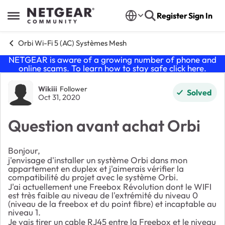
Skip to content
Register
Sign In
Open Side Menu
Orbi Wi-Fi 5 (AC) Systèmes Mesh
NETGEAR is aware of a growing number of phone and
online scams. To learn how to stay safe click
here
.
Forum Discussion
Wikiii
Follower
Solved
Oct 31, 2020
Question avant achat Orbi
Bonjour,
j'envisage d'installer un système Orbi dans mon
appartement en duplex et j'aimerais vérifier la
compatibilité du projet avec le système Orbi.
J'ai actuellement une Freebox Révolution dont le WIFI
est très faible au niveau de l'extrémité du niveau 0
(niveau de la freebox et du point fibre) et incaptable au
niveau 1.
Je vais tirer un cable RJ45 entre la Freebox et le niveau