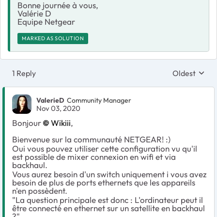
Bonne journée à vous,
Valérie D
Equipe Netgear
MARKED AS SOLUTION
1 Reply
Oldest
Replies sort
ValerieD
Community Manager
Nov 03, 2020
Bonjour
Wikiii
,
Bienvenue sur la communauté NETGEAR! :)
Oui vous pouvez utiliser cette configuration vu qu'il
est possible de mixer connexion en wifi et via
backhaul.
Vous aurez besoin d'un switch uniquement i vous avez
besoin de plus de ports ethernets que les appareils
n'en possèdent.
"La question principale est donc : L'ordinateur peut il
être connecté en ethernet sur un satellite en backhaul
?"