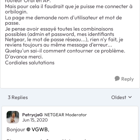
routeur Orbi en AP.
Mais pour cela il faudrait que je puisse me connecter à
orbilogin.
La page me demande nom d'utilisateur et mot de
passe.
Je pense avoir essayé toutes les combinaisons
possibles (admin et password, mes identifiants
Netgear, le mot de passe réseau...), rien n'y fait, je
reviens toujours au même message d'erreur...
Quelqu'un sai-il comment contourner ce problème.
D'avance merci.
Cordiales salutations
Reply
3 Replies
Oldest
Replies sort
PatrycjaG
NETGEAR Moderator
Jun 15, 2020
Bonjour
VGWB
,