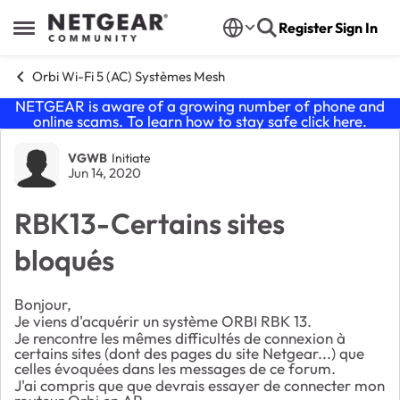
Skip to content
Register
Sign In
Open Side Menu
Orbi Wi-Fi 5 (AC) Systèmes Mesh
NETGEAR is aware of a growing number of phone and
online scams. To learn how to stay safe click
here
.
Forum Discussion
VGWB
Initiate
Jun 14, 2020
RBK13-Certains sites
bloqués
Bonjour,
Je viens d'acquérir un système ORBI RBK 13.
Je rencontre les mêmes difficultés de connexion à
certains sites (dont des pages du site Netgear...) que
celles évoquées dans les messages de ce forum.
J'ai compris que que devrais essayer de connecter mon