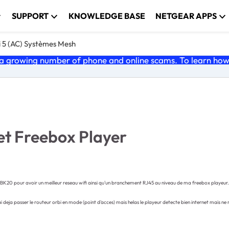
SUPPORT
KNOWLEDGE BASE
NETGEAR APPS
i 5 (AC) Systèmes Mesh
 growing number of phone and online scams. To learn how t
t Freebox Player
20 pour avoir un meilleur reseau wifi ainsi qu'un branchement RJ45 au niveau de ma freebox playeur.
i deja passer le routeur orbi en mode (point d'acces) mais helas le playeur detecte bien internet mais ne re