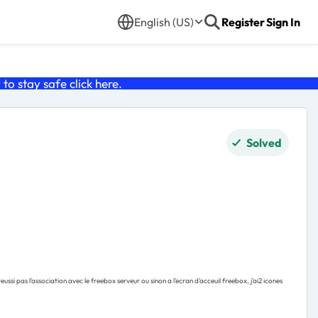
English (US)
Register
Sign In
o stay safe click
here
.
Solved
ussi pas l'association avec le freebox serveur ou sinon a l'ecran d'acceuil freebox, j'ai2 icones