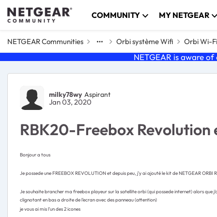
Skip to content
COMMUNITY
MY NETGEAR
NETGEAR Communities
Orbi système Wifi
Orbi Wi-F
NETGEAR is aware of a
Forum Discussion
milky78wy
Aspirant
Jan 03, 2020
RBK20-Freebox Revolution e
Bonjour a tous
Je possede une FREEBOX REVOLUTION et depuis peu, j'y ai ajouté le kit de NETGEAR ORBI RBK
Je souhaite brancher ma freebox playeur sur la satellite orbi (qui possede internet) alors que j'a
clignotant en bas a droite de l'ecran avec des panneau (attention)
je vous ai mis l'un des 2 icones