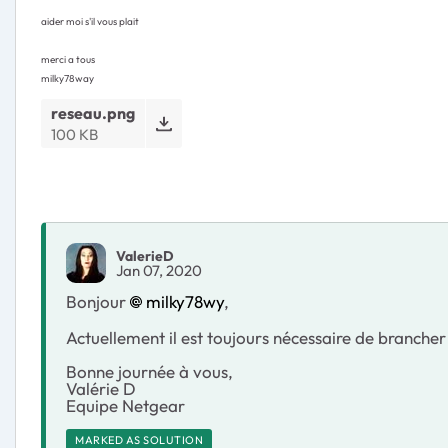
aider moi s'il vous plait
merci a tous
milky78way
reseau.png
100 KB
ValerieD
Jan 07, 2020
Bonjour
milky78wy
,
Actuellement il est toujours nécessaire de brancher l
Bonne journée à vous,
Valérie D
Equipe Netgear
MARKED AS SOLUTION