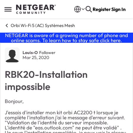
Skip to content
Register
Sign In
Open Side Menu
Orbi Wi-Fi 5 (AC) Systèmes Mesh
NETGEAR is aware of a growing number of phone and
online scams. To learn how to stay safe click
here
.
Forum Discussion
Louis-O
Follower
Mar 25, 2020
RBK20-Installation
impossible
Bonjour,
J'essais d'installer mon kit orbi AC2200 t lorsque je
complète l'installation j'ai le message d'erreur suivant.
"Validation de l'identité du serveur impossible.
L'identité de "eas.outlook.com" ne peut être validé" .
Un coup l'installation complétée, je peux voir le réseau