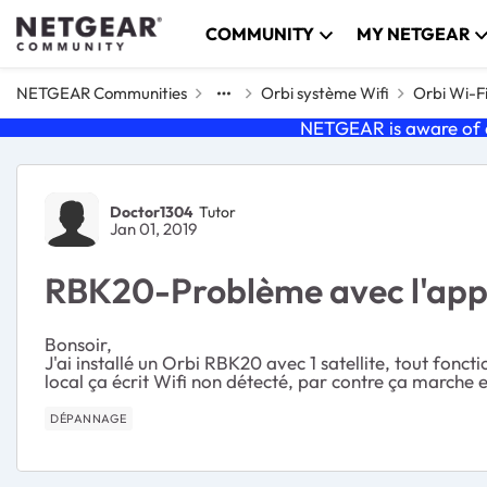
Skip to content
COMMUNITY
MY NETGEAR
NETGEAR Communities
Orbi système Wifi
Orbi Wi-F
NETGEAR is aware of a
Forum Discussion
Doctor1304
Tutor
Jan 01, 2019
RBK20-Problème avec l'appli
Bonsoir,
J'ai installé un Orbi RBK20 avec 1 satellite, tout fo
local ça écrit Wifi non détecté, par contre ça marche e
DÉPANNAGE