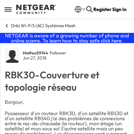
Skip to content
Register
Sign In
Open Side Menu
Orbi Wi-Fi 5 (AC) Systèmes Mesh
NETGEAR is aware of a growing number of phone and
online scams. To learn how to stay safe click
here
.
Forum Discussion
Matteo59144
Follower
Jun 27, 2018
RBK30-Couverture et
topologie réseau
Bonjour,
Possesseur d'un routeur RBK30, d'un satellite RBS30 et
d'un satellite RBS40 j'ai des problèmes de connexions
entre le rez-de-chaussée (le routeur), mon étage (un
satellite) et mon sous sol (l'autre satellite mais un peu
moins de problèmes). Les déconnexions sont surement