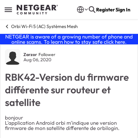
Skip to content
Register
Sign In
Open Side Menu
Orbi Wi-Fi 5 (AC) Systèmes Mesh
NETGEAR is aware of a growing number of phone and
online scams. To learn how to stay safe click
here
.
Forum Discussion
Zarzor
Follower
Aug 06, 2020
RBK42-Version du firmware
différente sur routeur et
satellite
bonjour
L'application Android orbi m'indique une version
firmware de mon satellite differente de orbilogin.