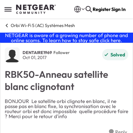
Skip to content
Register
Sign In
Open Side Menu
Orbi Wi-Fi 5 (AC) Systèmes Mesh
NETGEAR is aware of a growing number of phone and
online scams. To learn how to stay safe click
here
.
Forum Discussion
DENTAIRE1969
Follower
Solved
Oct 01, 2017
RBK50-Anneau satellite
blanc clignotant
BONJOUR Le satellite orbi clignote en blanc, il ne
passe pas en blanc fixe, la synchronisation avec le
routeur orbi est donc impossible quelle procédure faire
? Merci pour le retour d'info
Reply