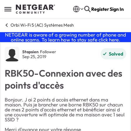
Skip to content
Register
Sign In
Open Side Menu
Orbi Wi-Fi 5 (AC) Systèmes Mesh
NETGEAR is aware of a growing number of phone and
online scams. To learn how to stay safe click
here
.
Forum Discussion
Stapsien
Follower
Solved
Sep 25, 2019
RBK50-Connexion avec des
points d'accès
Bonjour. J ai 2 points d accès ethernet dans ma
maison. Puis je brancher une borne RBK50 sur chacun
de mes 2 points d'accès ethernet et bénéficier ainsi d
une couverture wifi optimale de ma maison avec 1 seul
SSID ?
Merci d'avance pour votre réponse