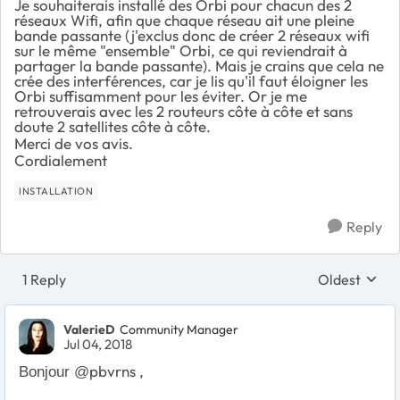
Je souhaiterais installé des Orbi pour chacun des 2
réseaux Wifi, afin que chaque réseau ait une pleine
bande passante (j'exclus donc de créer 2 réseaux wifi
sur le même "ensemble" Orbi, ce qui reviendrait à
partager la bande passante). Mais je crains que cela ne
crée des interférences, car je lis qu'il faut éloigner les
Orbi suffisamment pour les éviter. Or je me
retrouverais avec les 2 routeurs côte à côte et sans
doute 2 satellites côte à côte.
Merci de vos avis.
Cordialement
INSTALLATION
Reply
1 Reply
Oldest
Replies sort
ValerieD
Community Manager
Jul 04, 2018
pbvrns ,
Bonjour @