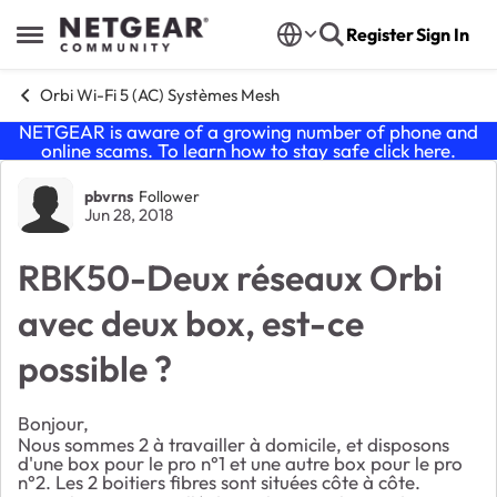
Skip to content
Register
Sign In
Open Side Menu
Orbi Wi-Fi 5 (AC) Systèmes Mesh
NETGEAR is aware of a growing number of phone and
online scams. To learn how to stay safe click
here
.
Forum Discussion
pbvrns
Follower
Jun 28, 2018
RBK50-Deux réseaux Orbi
avec deux box, est-ce
possible ?
Bonjour,
Nous sommes 2 à travailler à domicile, et disposons
d'une box pour le pro n°1 et une autre box pour le pro
n°2. Les 2 boitiers fibres sont situées côte à côte.