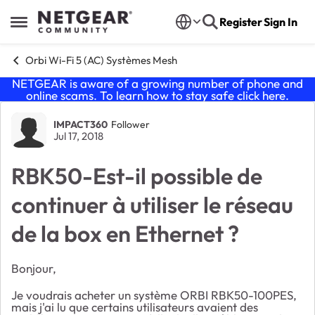
Skip to content
Register
Sign In
Open Side Menu
Orbi Wi-Fi 5 (AC) Systèmes Mesh
NETGEAR is aware of a growing number of phone and
online scams. To learn how to stay safe click
here
.
Forum Discussion
IMPACT360
Follower
Jul 17, 2018
RBK50-Est-il possible de
continuer à utiliser le réseau
de la box en Ethernet ?
Bonjour,
Je voudrais acheter un système ORBI RBK50-100PES,
mais j'ai lu que certains utilisateurs avaient des