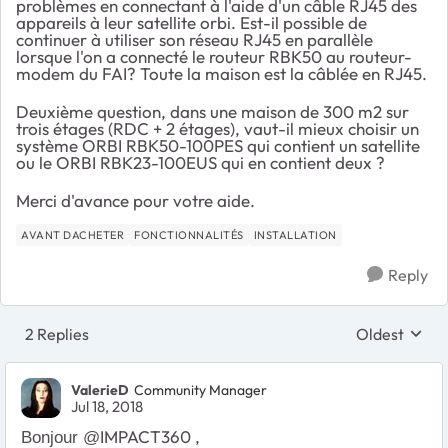
problèmes en connectant à l'aide d'un câble RJ45 des
appareils à leur satellite orbi. Est-il possible de
continuer à utiliser son réseau RJ45 en parallèle
lorsque l'on a connecté le routeur RBK50 au routeur-
modem du FAI? Toute la maison est la câblée en RJ45.
Deuxième question, dans une maison de 300 m2 sur
trois étages (RDC + 2 étages), vaut-il mieux choisir un
système ORBI RBK50-100PES qui contient un satellite
ou le ORBI RBK23-100EUS qui en contient deux ?
Merci d'avance pour votre aide.
AVANT DACHETER
FONCTIONNALITÉS
INSTALLATION
Reply
2 Replies
Oldest
Replies sort
ValerieD
Community Manager
Jul 18, 2018
IMPACT360 ,
Bonjour @