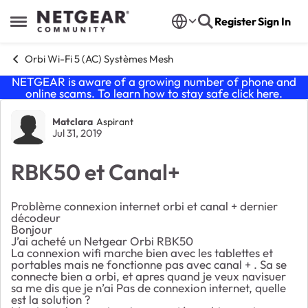
Skip to content
Register
Sign In
Open Side Menu
Orbi Wi-Fi 5 (AC) Systèmes Mesh
NETGEAR is aware of a growing number of phone and
online scams. To learn how to stay safe click
here
.
Forum Discussion
Matclara
Aspirant
Jul 31, 2019
RBK50 et Canal+
Problème connexion internet orbi et canal + dernier
décodeur
Bonjour
J’ai acheté un Netgear Orbi RBK50
La connexion wifi marche bien avec les tablettes et
portables mais ne fonctionne pas avec canal + . Sa se
connecte bien a orbi, et apres quand je veux navisuer
sa me dis que je n’ai Pas de connexion internet, quelle
est la solution ?