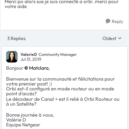
Merci po alors sue je suis connecté a orbi .merci pour
votre aide
Reply
3 Replies
Oldest
Replies sort
ValerieD
Community Manager
Jul 31, 2019
Bonjour
Matclara
,
Bienvenue sur la communauté et félicitations pour
votre premier post! :)
Orbi est-il configuré en mode routeur ou en mode
point d'accès?
Le décodeur de Canal + est il relié à Orbi Routeur ou
à un Satellite?
Bonne journée à vous,
Valérie D
Equipe Netgear