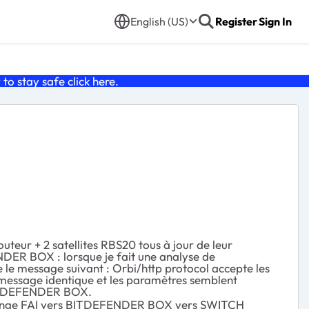
English (US)
Register
Sign In
o stay safe click
here
.
uteur + 2 satellites RBS20 tous à jour de leur
NDER BOX : lorsque je fait une analyse de
ue le message suivant : Orbi/http protocol accepte les
de message identique et les paramètres semblent
r BITDEFENDER BOX.
ox orange FAI vers BITDEFENDER BOX vers SWITCH