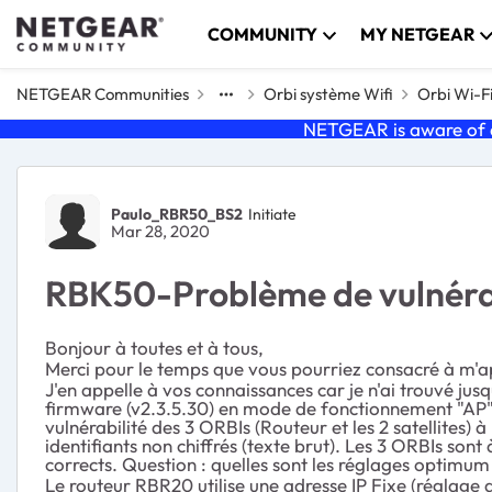
Skip to content
COMMUNITY
MY NETGEAR
NETGEAR Communities
Orbi système Wifi
Orbi Wi-F
NETGEAR is aware of a
Forum Discussion
Paulo_RBR50_BS2
Initiate
Mar 28, 2020
RBK50-Problème de vulnérab
Bonjour à toutes et à tous,
Merci pour le temps que vous pourriez consacré à m'a
J'en appelle à vos connaissances car je n'ai trouvé jus
firmware (v2.3.5.30) en mode de fonctionnement "AP". 
vulnérabilité des 3 ORBIs (Routeur et les 2 satellites)
identifiants non chiffrés (texte brut). Les 3 ORBIs son
corrects. Question : quelles sont les réglages optim
Le routeur RBR20 utilise une adresse IP Fixe (réglag