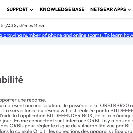
SUPPORT
KNOWLEDGE BASE
NETGEAR APPS
i 5 (AC) Systèmes Mesh
 growing number of phone and online scams. To learn how t
ilité
pporter une réponse.
qu'à présent aucune solution. Je possède le kit ORBI RBR20 ro
La surveillance du réseau wifi est réalisée par la BITDEFE
 à l'aide la l'application BITDEFENDER BOX, celle-ci m'indiq
t à jour. En me connectant sur l'interface ORBI il n'y a pas 
um des ORBIs pour régler le risque de vulnérabilité vue pa
e dans la console Orbi) : les conections des appareils : B