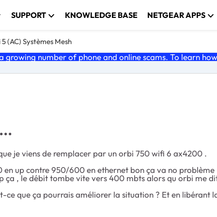
SUPPORT
KNOWLEDGE BASE
NETGEAR APPS
i 5 (AC) Systèmes Mesh
 growing number of phone and online scams. To learn how t
..
0 que je viens de remplacer par un orbi 750 wifi 6 ax4200 .
 en up contre 950/600 en ethernet bon ça va no problème 
op ça , le débit tombe vite vers 400 mbts alors qu orbi me dit
-ce que ça pourrais améliorer la situation ? Et en libérant 