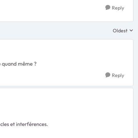
Reply
Oldest
Replies sor
rre quand même ?
Reply
les et interférences.