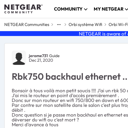
Skip to content
COMMUNITY
MY NETGEAR
NETGEAR Communities
Orbi système Wifi
Orbi Wi-F
NETGEAR is aware of a
Forum Discussion
jerome731
Guide
Dec 21, 2020
Rbk750 backhaul ethernet ...
Bonsoir à tous voilà mon petit soucis !!!! J’ai un rbk 5
J’ai mis le routeur en point d’accès premièrement .
Donc sur mon routeur en wifi 750/800 en down et 600
Par contre sur mon satellite dans le salon c’est plus tr
débit .
Donc question si je passe mon backhaul en ethernet est
déverser du wifi ou c’est mort ?
Merci d’avance à tous