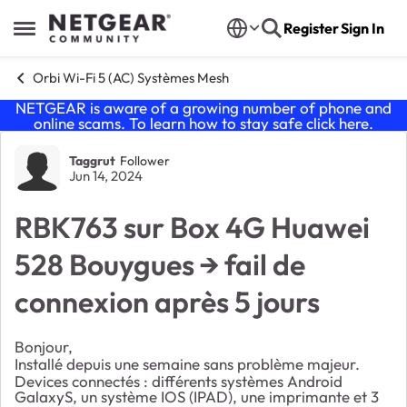
Skip to content
Register
Sign In
Open Side Menu
Orbi Wi-Fi 5 (AC) Systèmes Mesh
NETGEAR is aware of a growing number of phone and
online scams. To learn how to stay safe click
here
.
Forum Discussion
Taggrut
Follower
Jun 14, 2024
RBK763 sur Box 4G Huawei
528 Bouygues → fail de
connexion après 5 jours
Bonjour,
Installé depuis une semaine sans problème majeur.
Devices connectés : différents systèmes Android
GalaxyS, un système IOS (IPAD), une imprimante et 3