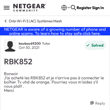
Skip to content
Register
Sign In
Open Side Menu
Orbi Wi-Fi 5 (AC) Systèmes Mesh
NETGEAR is aware of a growing number of phone and
online scams. To learn how to stay safe click
here
.
Forum Discussion
boubou69200
Tutor
Solved
Oct 30, 2021
RBK852
Bonsoir
J’ai acheté les RBK852 et je n’arrive pas à connecter le
boîtier Tv uhd de orange. Pourriez vous m’aidez s’il
vous plaît .
Merci
Reply