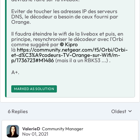
Eviter de toucher les adresses IP des serveurs
DNS, le décodeur a besoin de ceux fourni par
Orange.
Il faudra éteindre le wifi de la livebox et puis, en
principe, resynchroniser le décodeur avec l'Orbi
comme suggéré par
Kipro
là
https://community.netgear.com/t5/Orbi/Orbi-
et-d%C3%A9codeurs-TV-Orange-sur-Wifi/m-
p/1736723#M1486
(mais il a un RBK53 ...) .
A+.
MARKED AS SOLUTION
6 Replies
Oldest
Replies sort
ValerieD
Community Manager
Nov 01, 2021