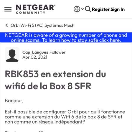
Skip to content
Register
Sign In
Open Side Menu
Orbi Wi-Fi 5 (AC) Systèmes Mesh
NETGEAR is aware of a growing number of phone and
online scams. To learn how to stay safe click
here
.
Forum Discussion
Cap_Langues
Follower
Apr 02, 2021
RBK853 en extension du
wifi6 de la Box 8 SFR
Bonjour,
Est-il possible de configurer Orbi pour qu'il fonctionne
comme une extension du Wifi 6 de la box 8 de SFR et
non comme un réseau indépendant?