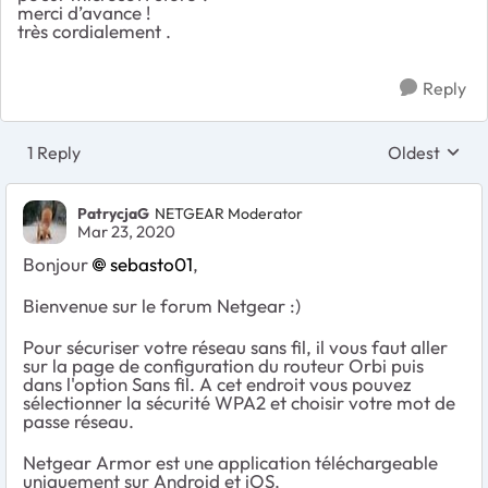
merci d’avance !
très cordialement .
Reply
1 Reply
Oldest
Replies sort
PatrycjaG
NETGEAR Moderator
Mar 23, 2020
Bonjour
sebasto01
,
Bienvenue sur le forum Netgear :)
Pour sécuriser votre réseau sans fil, il vous faut aller
sur la page de configuration du routeur Orbi puis
dans l'option Sans fil. A cet endroit vous pouvez
sélectionner la sécurité WPA2 et choisir votre mot de
passe réseau.
Netgear Armor est une application téléchargeable
uniquement sur Android et iOS.