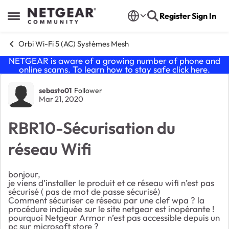
Skip to content
Register
Sign In
Open Side Menu
Orbi Wi-Fi 5 (AC) Systèmes Mesh
NETGEAR is aware of a growing number of phone and
online scams. To learn how to stay safe click
here
.
Forum Discussion
sebasto01
Follower
Mar 21, 2020
RBR10-Sécurisation du
réseau Wifi
bonjour,
je viens d’installer le produit et ce réseau wifi n’est pas
sécurisé ( pas de mot de passe sécurisé)
Comment sécuriser ce réseau par une clef wpa ? la
procédure indiquée sur le site netgear est inopérante !
pourquoi Netgear Armor n’est pas accessible depuis un
pc sur microsoft store ?