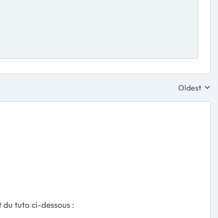
Oldest
Replies sor
 du tuto ci-dessous :