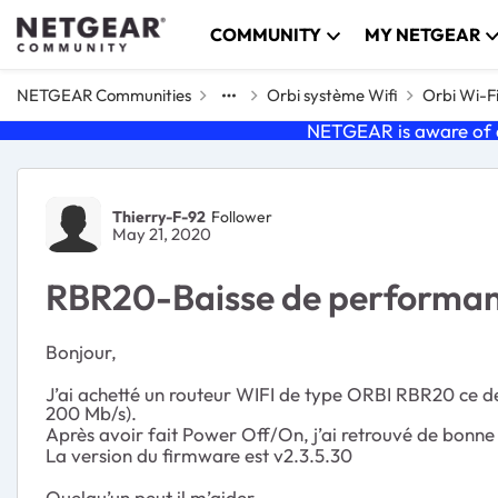
Skip to content
COMMUNITY
MY NETGEAR
NETGEAR Communities
Orbi système Wifi
Orbi Wi-F
NETGEAR is aware of a
Forum Discussion
Thierry-F-92
Follower
May 21, 2020
RBR20-Baisse de performanc
Bonjour,
J’ai achetté un routeur WIFI de type ORBI RBR20 ce d
200 Mb/s).
Après avoir fait Power Off/On, j’ai retrouvé de bonn
La version du firmware est v2.3.5.30
Quelqu’un peut il m’aider .