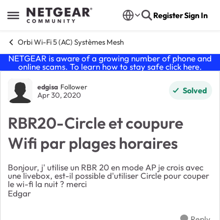
Skip to content
Register
Sign In
Open Side Menu
Orbi Wi-Fi 5 (AC) Systèmes Mesh
NETGEAR is aware of a growing number of phone and
online scams. To learn how to stay safe click
here
.
Forum Discussion
edgisa
Follower
Solved
Apr 30, 2020
RBR20-Circle et coupure
Wifi par plages horaires
Bonjour, j' utilise un RBR 20 en mode AP je crois avec
une livebox, est-il possible d'utiliser Circle pour couper
le wi-fi la nuit ? merci
Edgar
Reply