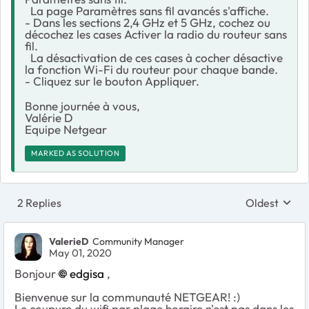
La page Paramètres sans fil avancés s'affiche.
- Dans les sections 2,4 GHz et 5 GHz, cochez ou
décochez les cases Activer la radio du routeur sans
fil.
La désactivation de ces cases à cocher désactive
la fonction Wi-Fi du routeur pour chaque bande.
- Cliquez sur le bouton Appliquer.
Bonne journée à vous,
Valérie D
Equipe Netgear
MARKED AS SOLUTION
2 Replies
Oldest
Replies sort
ValerieD
Community Manager
May 01, 2020
Bonjour
edgisa
,
Bienvenue sur la communauté NETGEAR! :)
Le coupure du wifi par plage horaire n'est pas dans les