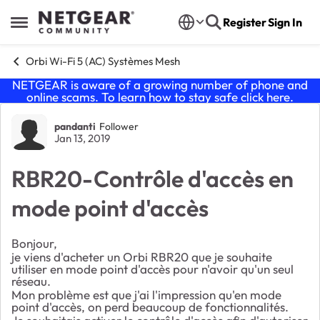
Skip to content
Register
Sign In
Open Side Menu
Orbi Wi-Fi 5 (AC) Systèmes Mesh
NETGEAR is aware of a growing number of phone and
online scams. To learn how to stay safe click
here
.
Forum Discussion
pandanti
Follower
Jan 13, 2019
RBR20-Contrôle d'accès en
mode point d'accès
Bonjour,
je viens d'acheter un Orbi RBR20 que je souhaite
utiliser en mode point d'accès pour n'avoir qu'un seul
réseau.
Mon problème est que j'ai l'impression qu'en mode
point d'accès, on perd beaucoup de fonctionnalités.