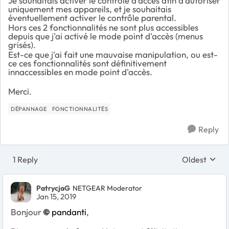
Je souhaitais activer le contrôle d'accès afin d'autoriser
uniquement mes appareils, et je souhaitais
éventuellement activer le contrôle parental.
Hors ces 2 fonctionnalités ne sont plus accessibles
depuis que j'ai activé le mode point d'accès (menus
grisés).
Est-ce que j'ai fait une mauvaise manipulation, ou est-
ce ces fonctionnalités sont définitivement
innaccessibles en mode point d'accès.
Merci.
DÉPANNAGE
FONCTIONNALITÉS
Reply
1 Reply
Oldest
Replies sort
PatrycjaG
NETGEAR Moderator
Jan 15, 2019
Bonjour
pandanti
,