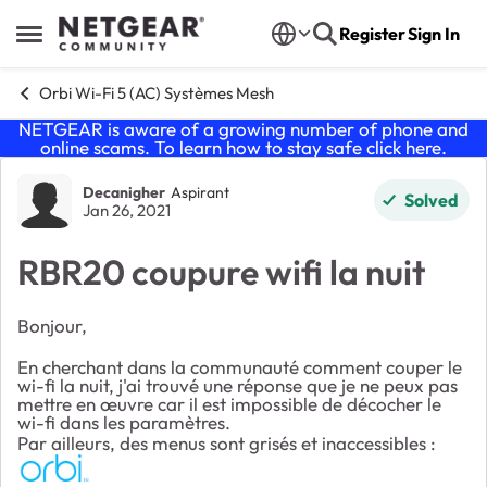
Skip to content
Register
Sign In
Open Side Menu
Orbi Wi-Fi 5 (AC) Systèmes Mesh
NETGEAR is aware of a growing number of phone and
online scams. To learn how to stay safe click
here
.
Forum Discussion
Decanigher
Aspirant
Solved
Jan 26, 2021
RBR20 coupure wifi la nuit
Bonjour,
En cherchant dans la communauté comment couper le
wi-fi la nuit, j'ai trouvé une réponse que je ne peux pas
mettre en œuvre car il est impossible de décocher le
wi-fi dans les paramètres.
Par ailleurs, des menus sont grisés et inaccessibles :