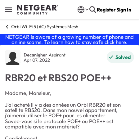
Skip to content
Register
Sign In
Open Side Menu
Orbi Wi-Fi 5 (AC) Systèmes Mesh
NETGEAR is aware of a growing number of phone and
online scams. To learn how to stay safe click
here
.
Forum Discussion
Decanigher
Aspirant
Solved
Apr 07, 2022
RBR20 et RBS20 POE++
Madame, Monsieur,
J'ai acheté il y a des années un Orbi RBR20 et son
satellite RBS20. Dans mon nouvel appartement,
j'aimerai utiliser le POE+ pour les alimenter.
Savez-vous si le protocole POE+ ou POE++ est
compatible avec mon matériel?
Cordialement.