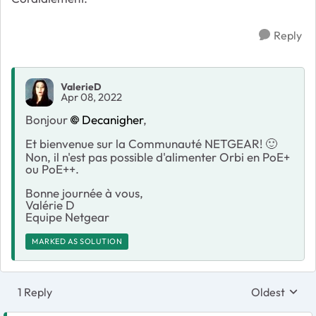
Reply
ValerieD
Apr 08, 2022
Bonjour
Decanigher
,
Et bienvenue sur la Communauté NETGEAR!
🙂
Non, il n'est pas possible d'alimenter Orbi en PoE+
ou PoE++.
Bonne journée à vous,
Valérie D
Equipe Netgear
MARKED AS SOLUTION
1 Reply
Oldest
Replies sort