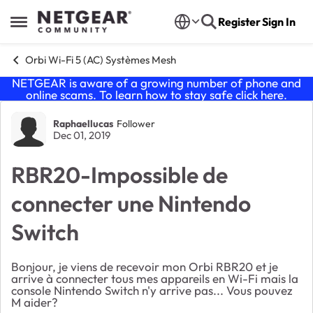
Skip to content
Register
Sign In
Open Side Menu
Orbi Wi-Fi 5 (AC) Systèmes Mesh
NETGEAR is aware of a growing number of phone and
online scams. To learn how to stay safe click
here
.
Forum Discussion
Raphaellucas
Follower
Dec 01, 2019
RBR20-Impossible de
connecter une Nintendo
Switch
Bonjour, je viens de recevoir mon Orbi RBR20 et je
arrive à connecter tous mes appareils en Wi-Fi mais la
console Nintendo Switch n'y arrive pas... Vous pouvez
M aider?