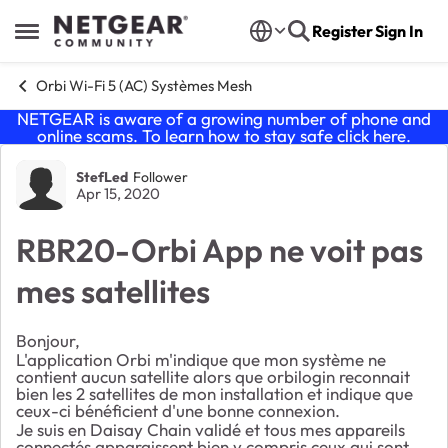
Skip to content
Register
Sign In
Open Side Menu
Orbi Wi-Fi 5 (AC) Systèmes Mesh
NETGEAR is aware of a growing number of phone and
online scams. To learn how to stay safe click
here
.
Forum Discussion
StefLed
Follower
Apr 15, 2020
RBR20-Orbi App ne voit pas
mes satellites
Bonjour,
L'application Orbi m'indique que mon système ne
contient aucun satellite alors que orbilogin reconnait
bien les 2 satellites de mon installation et indique que
ceux-ci bénéficient d'une bonne connexion.
Je suis en Daisay Chain validé et tous mes appareils
connectés apparaissent bien y compris ceux qui sont