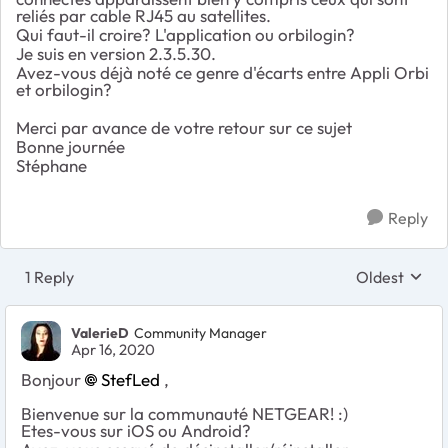
reliés par cable RJ45 au satellites.
Qui faut-il croire? L'application ou orbilogin?
Je suis en version 2.3.5.30.
Avez-vous déjà noté ce genre d'écarts entre Appli Orbi
et orbilogin?
Merci par avance de votre retour sur ce sujet
Bonne journée
Stéphane
Reply
1 Reply
Oldest
Replies sort
ValerieD
Community Manager
Apr 16, 2020
Bonjour
StefLed
,
Bienvenue sur la communauté NETGEAR! :)
Etes-vous sur iOS ou Android?