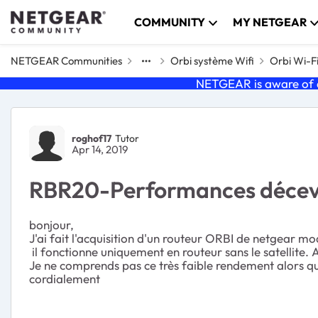
Skip to content
COMMUNITY
MY NETGEAR
NETGEAR Communities
Orbi système Wifi
Orbi Wi-F
NETGEAR is aware of a
Forum Discussion
roghof17
Tutor
Apr 14, 2019
RBR20-Performances décev
bonjour,
J'ai fait l'acquisition d'un routeur ORBI de netgear 
il fonctionne uniquement en routeur sans le satellite.
Je ne comprends pas ce très faible rendement alors qu'
cordialement