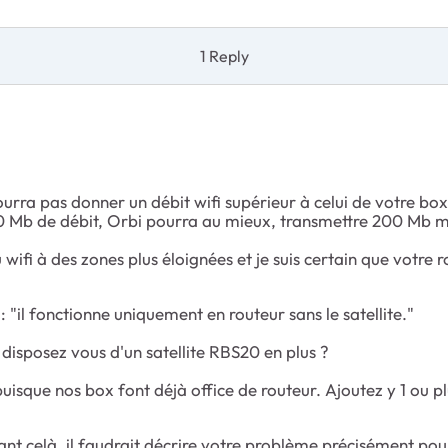
1 Reply
urra pas donner un débit wifi supérieur à celui de votre box
Mb de débit, Orbi pourra au mieux, transmettre 200 Mb mais 
wifi à des zones plus éloignées et je suis certain que votre r
: "
il fonctionne uniquement en routeur sans le satellite."
isposez vous d'un satellite RBS20 en plus ?
uisque nos box font déjà office de routeur. Ajoutez y 1 ou plu
ant celà, il faudrait décrire votre problème précisément pou