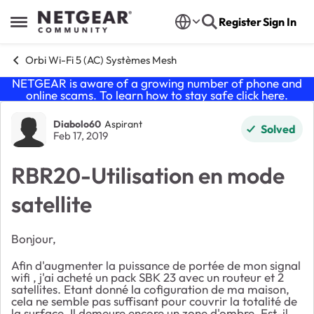
Skip to content
Register
Sign In
Open Side Menu
Orbi Wi-Fi 5 (AC) Systèmes Mesh
NETGEAR is aware of a growing number of phone and
online scams. To learn how to stay safe click
here
.
Forum Discussion
Diabolo60
Aspirant
Solved
Feb 17, 2019
RBR20-Utilisation en mode
satellite
Bonjour,
Afin d'augmenter la puissance de portée de mon signal
wifi , j'ai acheté un pack SBK 23 avec un routeur et 2
satellites. Etant donné la cofiguration de ma maison,
cela ne semble pas suffisant pour couvrir la totalité de
la surface. Il demeure encore un zone d'ombre. Est-il