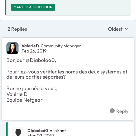
MARKED AS SOLUTION
2 Replies
Oldest
Replies sort
ValerieD
Community Manager
Feb 26, 2019
Bonjour @
Diabolo60,
Pourriez-vous vérifier les noms des deux systèmes et
de leurs parties séparées?
Bonne journée à vous,
Valérie D
Equipe Netgear
Reply
Diabolo60
Aspirant
Mar 02, 2019