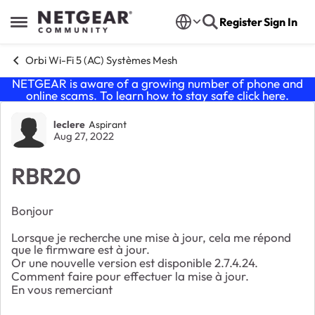
Skip to content
Register
Sign In
Open Side Menu
Orbi Wi-Fi 5 (AC) Systèmes Mesh
NETGEAR is aware of a growing number of phone and
online scams. To learn how to stay safe click
here
.
Forum Discussion
leclere
Aspirant
Aug 27, 2022
RBR20
Bonjour
Lorsque je recherche une mise à jour, cela me répond
que le firmware est à jour.
Or une nouvelle version est disponible 2.7.4.24.
Comment faire pour effectuer la mise à jour.
En vous remerciant