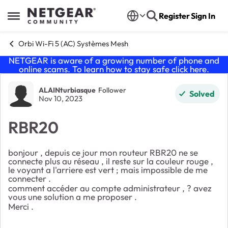
Skip to content
Register
Sign In
Open Side Menu
Orbi Wi-Fi 5 (AC) Systèmes Mesh
NETGEAR is aware of a growing number of phone and
online scams. To learn how to stay safe click
here
.
Forum Discussion
ALAINturbiasque
Follower
Solved
Nov 10, 2023
RBR20
bonjour , depuis ce jour mon routeur RBR20 ne se
connecte plus au réseau , il reste sur la couleur rouge ,
le voyant a l'arriere est vert ; mais impossible de me
connecter .
comment accéder au compte administrateur , ? avez
vous une solution a me proposer .
Merci .