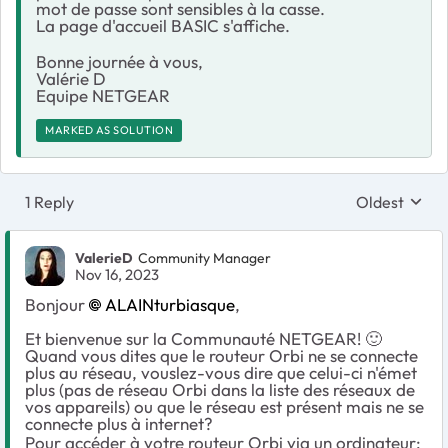
mot de passe sont sensibles à la casse.
La page d'accueil BASIC s'affiche.
Bonne journée à vous,
Valérie D
Equipe NETGEAR
MARKED AS SOLUTION
1 Reply
Oldest
Replies sort
ValerieD
Community Manager
Nov 16, 2023
Bonjour
ALAINturbiasque
,
Et bienvenue sur la Communauté NETGEAR!
🙂
Quand vous dites que le routeur Orbi ne se connecte
plus au réseau, vouslez-vous dire que celui-ci n'émet
plus (pas de réseau Orbi dans la liste des réseaux de
vos appareils) ou que le réseau est présent mais ne se
connecte plus à internet?
Pour accéder à votre routeur Orbi via un ordinateur: