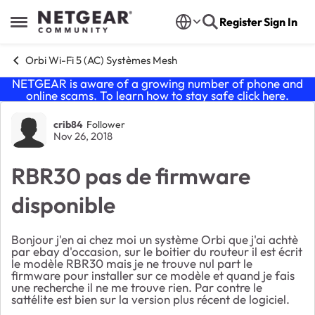
Skip to content
Register
Sign In
Open Side Menu
Orbi Wi-Fi 5 (AC) Systèmes Mesh
NETGEAR is aware of a growing number of phone and
online scams. To learn how to stay safe click
here
.
Forum Discussion
crib84
Follower
Nov 26, 2018
RBR30 pas de firmware
disponible
Bonjour j'en ai chez moi un système Orbi que j'ai achtè
par ebay d'occasion, sur le boitier du routeur il est écrit
le modèle RBR30 mais je ne trouve nul part le
firmware pour installer sur ce modèle et quand je fais
une recherche il ne me trouve rien. Par contre le
sattélite est bien sur la version plus récent de logiciel.