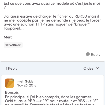
Est ce que vous avez aussi ce modèle où c'est juste moi
?
J'ai aussi essayé de charger le fichier du RBR50 mais il
ne me l'accèpte pas, je me demande si je peux le forcer
avec une solution TFTP sans risquer de "briquer"
l'appareil...
Merci
DÉPANNAGE
Reply
1 Reply
Oldest
Replies sort
lmet
Guide
Nov 26, 2018
Bonsoir,
En principe, si j'ai bien compris, dans les gammes
Orbi tu as le RBR --> "R" pour routeur et RBS --> "S"
pour satellite. l'ensemble étant désigné en tant que