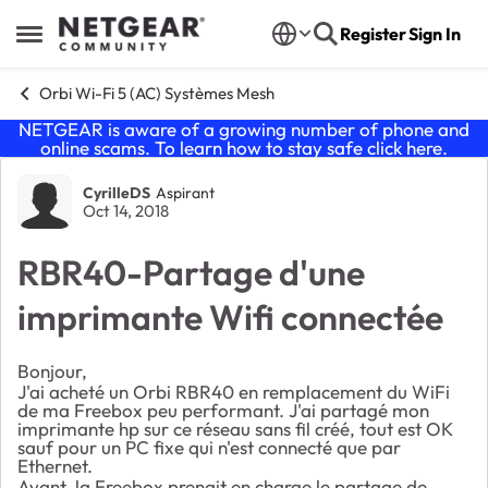
Skip to content
Register
Sign In
Open Side Menu
Orbi Wi-Fi 5 (AC) Systèmes Mesh
NETGEAR is aware of a growing number of phone and
online scams. To learn how to stay safe click
here
.
Forum Discussion
CyrilleDS
Aspirant
Oct 14, 2018
RBR40-Partage d'une
imprimante Wifi connectée
Bonjour,
J'ai acheté un Orbi RBR40 en remplacement du WiFi
de ma Freebox peu performant. J'ai partagé mon
imprimante hp sur ce réseau sans fil créé, tout est OK
sauf pour un PC fixe qui n'est connecté que par
Ethernet.
Avant, la Freebox prenait en charge le partage de