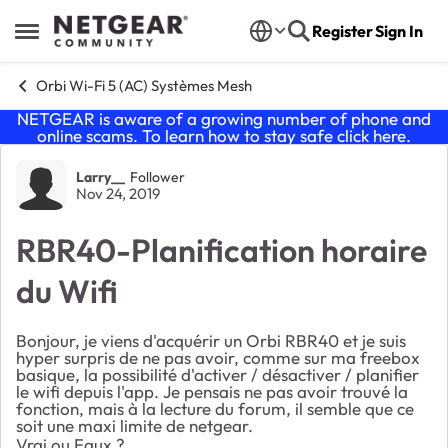
Skip to content
Register
Sign In
Open Side Menu
Orbi Wi-Fi 5 (AC) Systèmes Mesh
NETGEAR is aware of a growing number of phone and
online scams. To learn how to stay safe click
here
.
Forum Discussion
Larry__
Follower
Nov 24, 2019
RBR40-Planification horaire
du Wifi
Bonjour, je viens d'acquérir un Orbi RBR40 et je suis
hyper surpris de ne pas avoir, comme sur ma freebox
basique, la possibilité d'activer / désactiver / planifier
le wifi depuis l'app. Je pensais ne pas avoir trouvé la
fonction, mais à la lecture du forum, il semble que ce
soit une maxi limite de netgear.
Vrai ou Faux ?