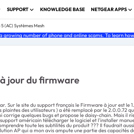
SUPPORT
KNOWLEDGE BASE
NETGEAR APPS
i 5 (AC) Systèmes Mesh
 growing number of phone and online scams. To learn how t
à jour du firmware
 Sur le site du support français le Firmware à jour est le 1.
plaintes des utilisateurs ) a été remplacé par le 2.0.0.72 qu
ui corrige quelques bugs et propose le daisy-chain. Mais il n
le support américain télécharger le logiciel et l'installer manue
omprendre toute les subtilités du produit ??? Il faudrait auss
olution AP qui a mon avis ampute une partie des capacités d