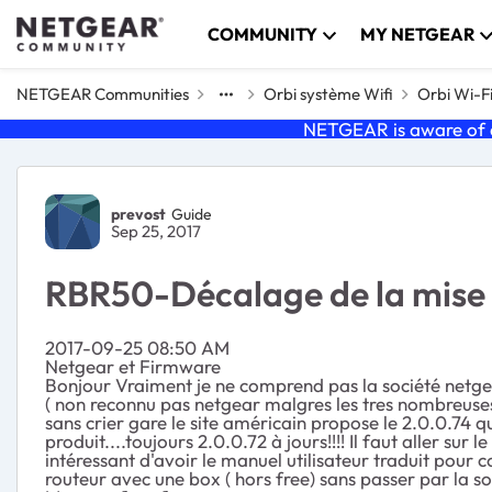
Skip to content
COMMUNITY
MY NETGEAR
NETGEAR Communities
Orbi système Wifi
Orbi Wi-F
NETGEAR is aware of a
Forum Discussion
prevost
Guide
Sep 25, 2017
RBR50-Décalage de la mise 
‎2017-09-25 08:50 AM
Netgear et Firmware
Bonjour Vraiment je ne comprend pas la société netgear.
( non reconnu pas netgear malgres les tres nombreuses 
sans crier gare le site américain propose le 2.0.0.74 q
produit....toujours 2.0.0.72 à jours!!!! Il faut aller sur 
intéressant d'avoir le manuel utilisateur traduit pour c
routeur avec une box ( hors free) sans passer par la s