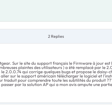
2 Replies
ar. Sur le site du support français le Firmware à jour est le
breuses plaintes des utilisateurs ) a été remplacé par le 2.
 le 2.0.0.74 qui corrige quelques bugs et propose le daisy-cha
t aller sur le support américain télécharger le logiciel et l'in
teur traduit pour comprendre toute les subtilités du produit ???
s passer par la solution AP qui a mon avis ampute une partie