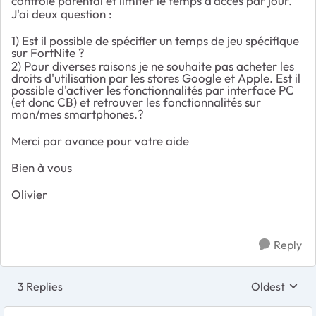
controle parental et limiter le temps d'accès par jour.
J'ai deux question :
1) Est il possible de spécifier un temps de jeu spécifique
sur FortNite ?
2) Pour diverses raisons je ne souhaite pas acheter les
droits d'utilisation par les stores Google et Apple. Est il
possible d'activer les fonctionnalités par interface PC
(et donc CB) et retrouver les fonctionnalités sur
mon/mes smartphones.?
Merci par avance pour votre aide
Bien à vous
Olivier
Reply
3 Replies
Oldest
Replies sort