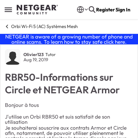
Skip to content
Register
Sign In
Open Side Menu
Orbi Wi-Fi 5 (AC) Systèmes Mesh
NETGEAR is aware of a growing number of phone and
online scams. To learn how to stay safe click
here
.
Forum Discussion
Olivier123
Tutor
Aug 19, 2019
RBR50-Informations sur
Circle et NETGEAR Armor
Bonjour à tous
J'utilise un Orbi RBR50 et suis satisfait de son
utilisation
Je souhaiterai souscrire aux contrats Armor et Circle
afin, notamment, de pouvoir utiliser pleinenment le