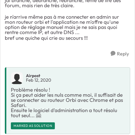
jai branché, débranché, rebranché, tenté de lire des
forum, mais rien de très claire.
je n'arrive même pas à me connecter en admin sur
mon routeur orbi et l'application ne m'offre qu'une
option de réglage manuel mais je ne sais pas quoi
rentre comme IP, et autre DNS ...
bref une quiche qui crie au secours !!!
Reply
Airpost
Feb 12, 2020
Problème résolu !
Si ça peut aider les nuls comme moi, il suffisait de
se connecter au routeur Orbi avec Chrome et pas
Safari.
Ensuite le logiciel d’administration a tout résolu
tout seul... 🤗
MARKED AS SOLUTION