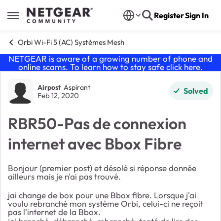
Skip to content
Register
Sign In
Open Side Menu
Orbi Wi-Fi 5 (AC) Systèmes Mesh
NETGEAR is aware of a growing number of phone and
online scams. To learn how to stay safe click
here
.
Forum Discussion
Airpost
Aspirant
Solved
Feb 12, 2020
RBR50-Pas de connexion
internet avec Bbox Fibre
Bonjour (premier post) et désolé si réponse donnée
ailleurs mais je n'ai pas trouvé.
jai change de box pour une Bbox fibre. Lorsque j'ai
voulu rebranché mon système Orbi, celui-ci ne reçoit
pas l'internet de la Bbox.