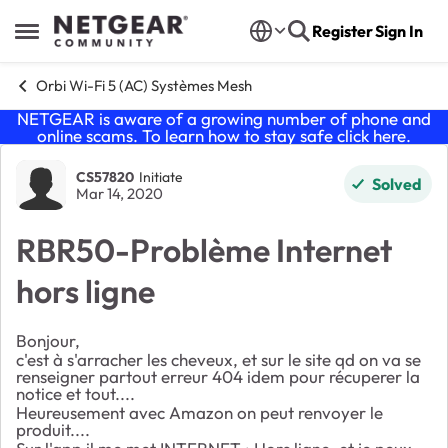
Skip to content
Register
Sign In
Open Side Menu
Orbi Wi-Fi 5 (AC) Systèmes Mesh
NETGEAR is aware of a growing number of phone and
online scams. To learn how to stay safe click
here
.
Forum Discussion
CS57820
Initiate
Solved
Mar 14, 2020
RBR50-Problème Internet
hors ligne
Bonjour,
c'est à s'arracher les cheveux, et sur le site qd on va se
renseigner partout erreur 404 idem pour récuperer la
notice et tout....
Heureusement avec Amazon on peut renvoyer le
produit....