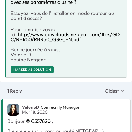
avec ses paramètres d'usine ?
Essayez-vous de l'installer en mode routeur ou
point d'accès?
Pour la notice voyez
ici:
http://www.downloads.netgear.com/files/GD
C/RBR50/RBR50_QSG_EN.pdf
Bonne journée à vous,
Valérie D
Equipe Netgear
MARKED AS SOLUTION
1 Reply
Oldest
Replies sort
ValerieD
Community Manager
Mar 18, 2020
Bonjour
CS57820
,
Bienvenue sur la communauté NETGEAR! :)