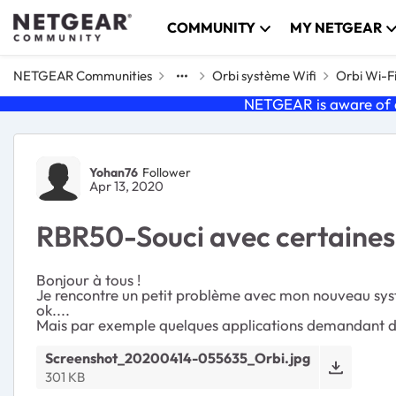
Skip to content
COMMUNITY
MY NETGEAR
NETGEAR Communities
Orbi système Wifi
Orbi Wi-F
NETGEAR is aware of a
Forum Discussion
Yohan76
Follower
Apr 13, 2020
RBR50-Souci avec certaines
Bonjour à tous !
Je rencontre un petit problème avec mon nouveau systè
ok....
Mais par exemple quelques applications demandant du r
Screenshot_20200414-055635_Orbi.jpg
301 KB