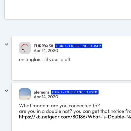
FURRYe38
GURU - EXPERIENCED USER
Apr 14, 2020
en anglais s'il vous plaît
plemans
GURU - EXPERIENCED USER
Apr 14, 2020
What modem are you connected to?
are you in a double nat? you can get that notice 
https://kb.netgear.com/30186/What-is-Double-N