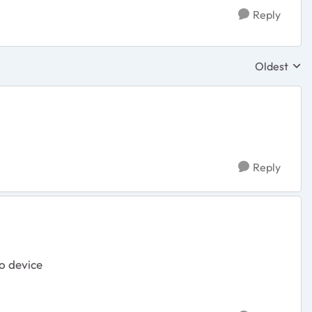
Reply
Oldest
Replies sor
Reply
o device