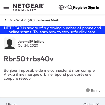
Skip to content
Register
Sign In
Open Side Menu
Orbi Wi-Fi 5 (AC) Systèmes Mesh
NETGEAR is aware of a growing number of phone and
online scams. To learn how to stay safe click
here
.
Forum Discussion
Jerome59
Initiate
Oct 24, 2020
Rbr50+rbs40v
Bonjour impossible de me connecter à mon compte
Alexia il me marque orbi ne répond pas après une
coupure réseau
Reply
1 Reply
Oldest